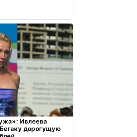
мужа»: Ивлеева
 Бегаку дорогущую
ублей