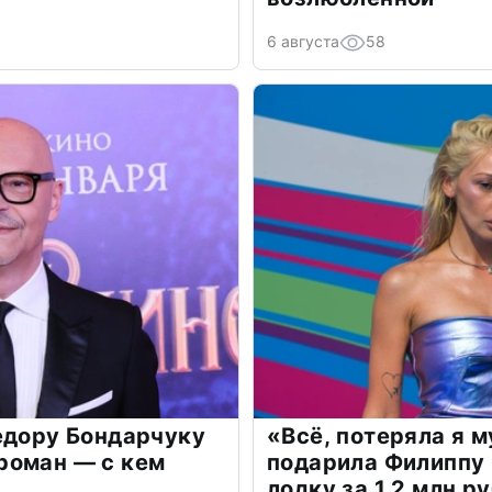
6 августа
58
едору Бондарчуку
«Всё, потеряла я 
роман — с кем
подарила Филиппу
лодку за 1,2 млн р