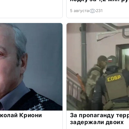
5 августа
231
иколай Криони
За пропаганду тер
задержали двоих