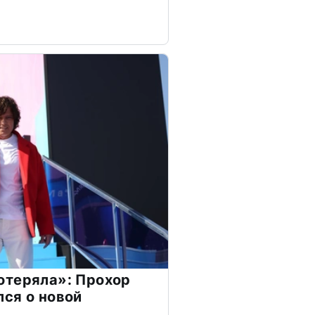
отеряла»: Прохор
ся о новой