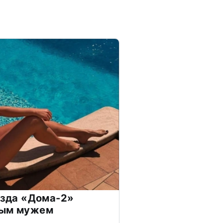
везда «Дома-2»
дым мужем