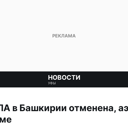
НОВОСТИ
УФЫ
А в Башкирии отменена, а
име