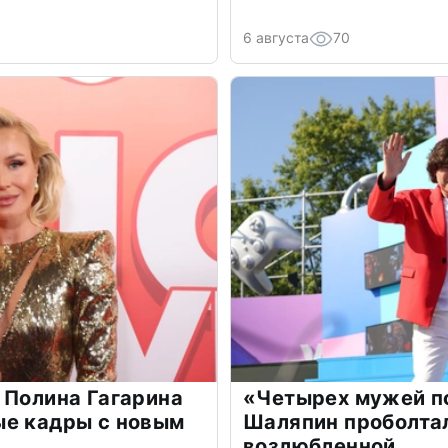
6 августа
70
 Полина Гагарина
«Четырех мужей п
ые кадры с новым
Шаляпин проболтал
возлюбленной