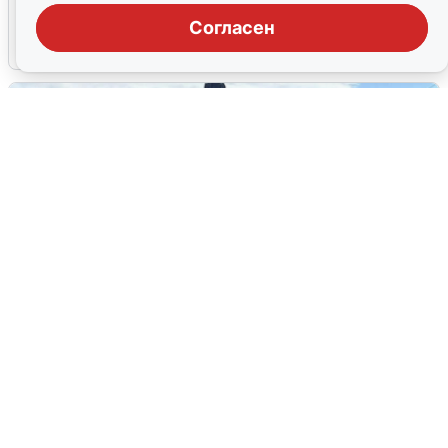
эвакуировали из-за БПЛА
Согласен
5 августа
0
У соседей пожар и сбои: что было при
режиме БПЛА в Прикамье