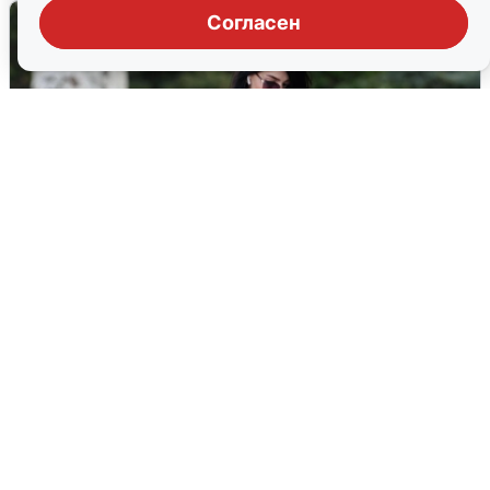
Согласен
Волгоградцы остались без
мобильного интернета
6 августа
0