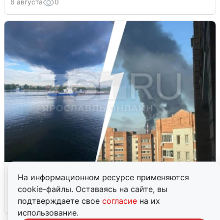
6 августа
0
Ночная атака БПЛА на Ярославль:
На информационном ресурсе применяются
попадания и последствия
cookie-файлы. Оставаясь на сайте, вы
подтверждаете свое
согласие
на их
6 августа
0
использование.