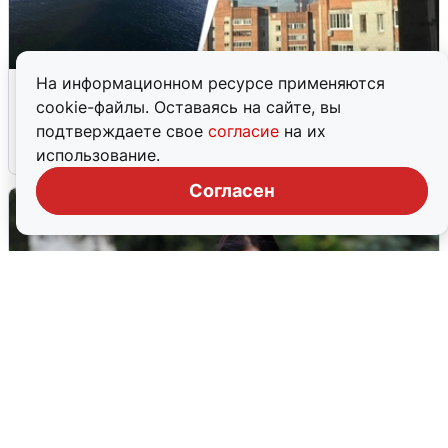
Ночная атака БПЛА на Ярославль:
На информационном ресурсе применяются
попадания и последствия
cookie-файлы. Оставаясь на сайте, вы
подтверждаете свое
согласие
на их
6 августа
0
использование.
Согласен