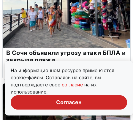
В Сочи объявили угрозу атаки БПЛА и
закрыли пляжи
На информационном ресурсе применяются
6 августа
0
cookie-файлы. Оставаясь на сайте, вы
подтверждаете свое
согласие
на их
использование.
Согласен