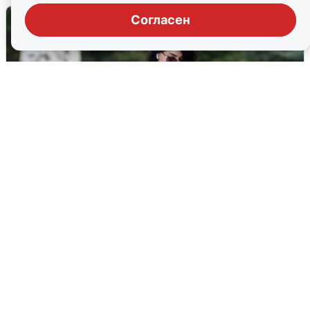
Согласен
Волгоградцы остались без
мобильного интернета
6 августа
0