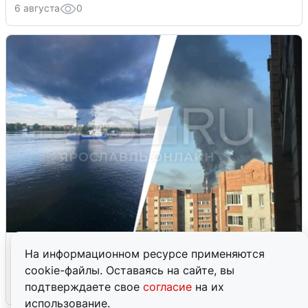
6 августа
0
Ночная атака БПЛА на Ярославль:
На информационном ресурсе применяются
попадания и последствия
cookie-файлы. Оставаясь на сайте, вы
подтверждаете свое
согласие
на их
6 августа
0
использование.