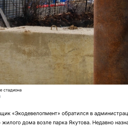
е стадиона
U
ойщик «Экодевелопмент» обратился в администра
о жилого дома возле парка Якутова. Недавно наз