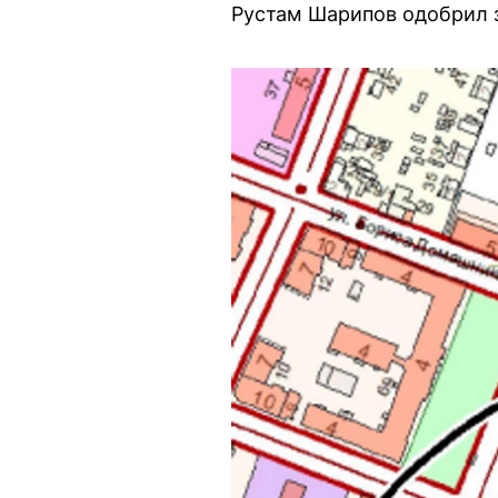
Рустам Шарипов одобрил з