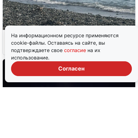
Сирены в Сочи: новая угроза БПЛА
На информационном ресурсе применяются
cookie-файлы. Оставаясь на сайте, вы
6 августа
0
подтверждаете свое
согласие
на их
использование.
Согласен