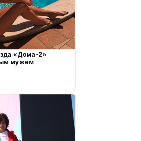
везда «Дома-2»
дым мужем