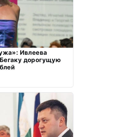
мужа»: Ивлеева
 Бегаку дорогущую
ублей