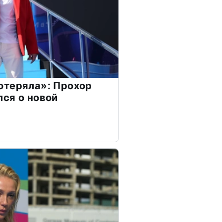
отеряла»: Прохор
ся о новой