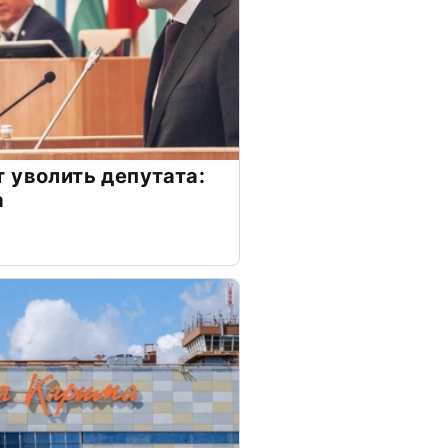
 уволить депутата:
а