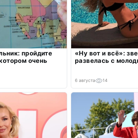
льник: пройдите
«Ну вот и всё»: з
 котором очень
развелась с моло
6 августа
14