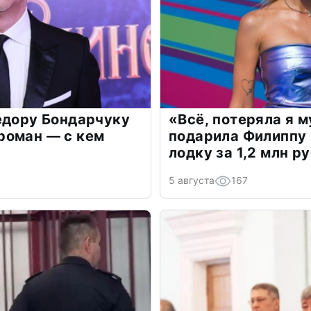
едору Бондарчуку
«Всё, потеряла я 
роман — с кем
подарила Филиппу
лодку за 1,2 млн р
5 августа
167