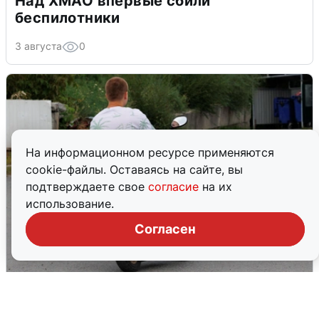
Над ХМАО впервые сбили
беспилотники
3 августа
0
На информационном ресурсе применяются
cookie-файлы. Оставаясь на сайте, вы
подтверждаете свое
согласие
на их
использование.
Согласен
Тюменцам бесплатно подвезут воду:
адреса и график