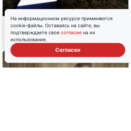
На информационном ресурсе применяются
Ночью в Самарской области завыли
cookie-файлы. Оставаясь на сайте, вы
сирены
подтверждаете свое
согласие
на их
использование.
8 августа
0
Согласен