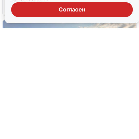
6 августа
0
Согласен
В Сочи сняли угрозу атаки БПЛА,
аэропорт закрыт
6 августа
0