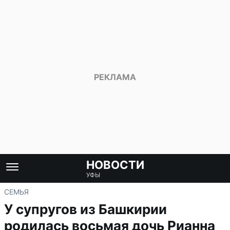
НОВОСТИ
УФЫ
СЕМЬЯ
У супругов из Башкирии
родилась восьмая дочь Рианна