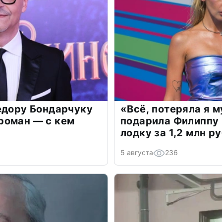
едору Бондарчуку
«Всё, потеряла я 
роман — с кем
подарила Филиппу
лодку за 1,2 млн р
5 августа
236