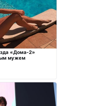
везда «Дома-2»
дым мужем