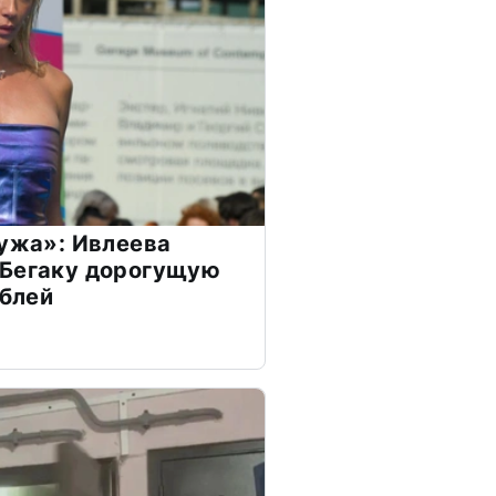
мужа»: Ивлеева
 Бегаку дорогущую
ублей