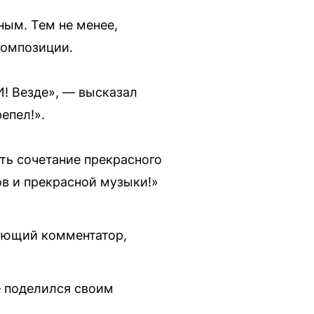
ным. Тем не менее,
композиции.
! Везде», — высказал
епел!».
сть сочетание прекрасного
ов и прекрасной музыки!»
дующий комментатор,
— поделился своим