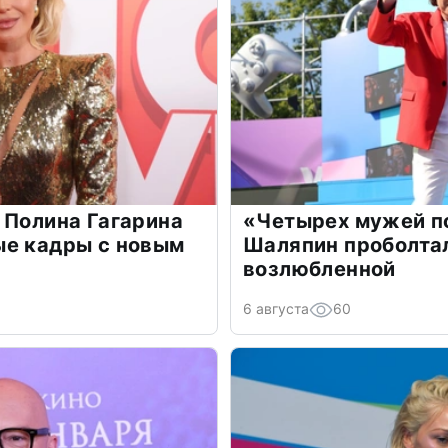
 Полина Гагарина
«Четырех мужей п
ые кадры с новым
Шаляпин проболтал
возлюбленной
6 августа
60