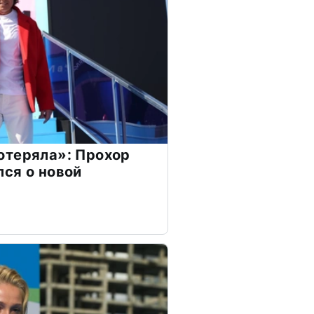
отеряла»: Прохор
ся о новой