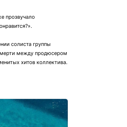
же прозвучало
понравится?».
ении солиста группы
 смерти между продюсером
менитых хитов коллектива.