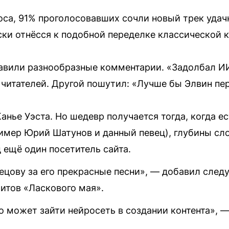
оса, 91% проголосовавших сочли новый трек удач
ески отнёсся к подобной переделке классической 
авили разнообразные комментарии. «Задолбал ИИ
 читателей. Другой пошутил: «Лучше бы Элвин пер
анье Уэста. Но шедевр получается тогда, когда е
ример Юрий Шатунов и данный певец), глубины сл
 ещё один посетитель сайта.
ецову за его прекрасные песни», — добавил сле
итов «Ласкового мая».
о может зайти нейросеть в создании контента», 