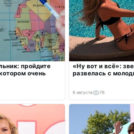
льник: пройдите
«Ну вот и всё»: з
 котором очень
развелась с моло
6 августа
76