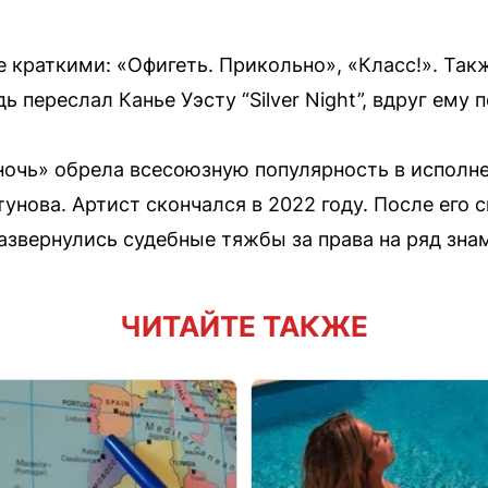
 краткими: «Офигеть. Прикольно», «Класс!». Так
 переслал Канье Уэсту “Silver Night”, вдруг ему 
ночь» обрела всесоюзную популярность в исполн
нова. Артист скончался в 2022 году. После его
азвернулись судебные тяжбы за права на ряд зна
ЧИТАЙТЕ ТАКЖЕ