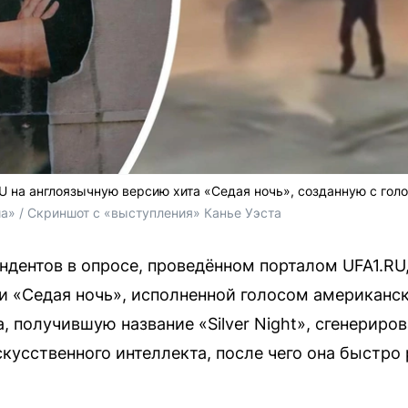
U на англоязычную версию хита «Седая ночь», созданную с гол
а» / Скриншот с «выступления» Канье Уэста
дентов в опросе, проведённом порталом UFA1.RU
и «Седая ночь», исполненной голосом американск
, получившую название «Silver Night», сгенерир
кусственного интеллекта, после чего она быстро