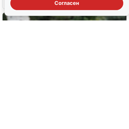
6 августа
0
Согласен
Волгоградцы остались без
мобильного интернета
6 августа
0