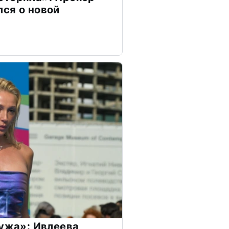
ся о новой
мужа»: Ивлеева