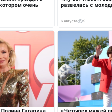
 котором очень
развелась с моло
6 августа
9
 Полина Гагарина
«Четырех мужей п