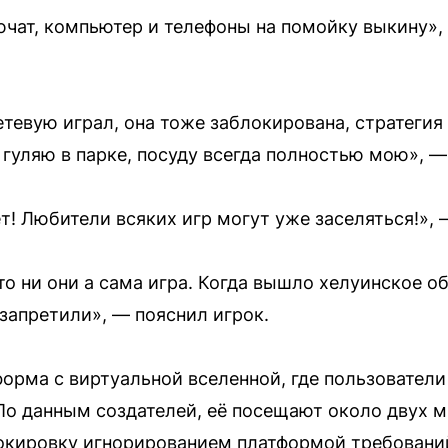
лючат, компьютер и телефоны на помойку выкину»
етевую играл, она тоже заблокирована, стратегия 
 гуляю в парке, посуду всегда полностью мою», —
ет! Любители всяких игр могут уже заселяться!»,
это ни они а сама игра. Когда вышло хелуинское о
 запретили», — пояснил игрок.
форма с виртуальной вселенной, где пользовател
По данным создателей, её посещают около двух 
окировку игнорированием платформой требований