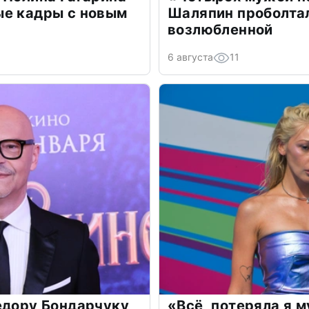
ые кадры с новым
Шаляпин проболтал
возлюбленной
6 августа
11
едору Бондарчуку
«Всё, потеряла я 