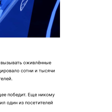
т вызывать оживлённые
цировало сотни и тысячи
телей.
щее победит. Еще никому
вил один из посетителей