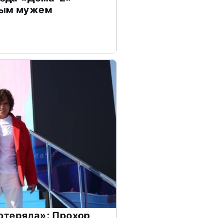
дым мужем
отеряла»: Прохор