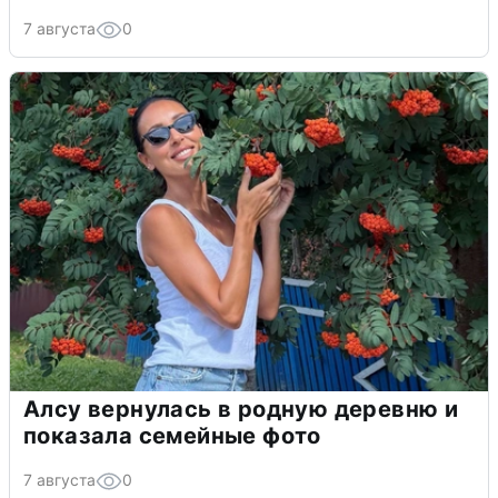
7 августа
0
Алсу вернулась в родную деревню и
показала семейные фото
7 августа
0