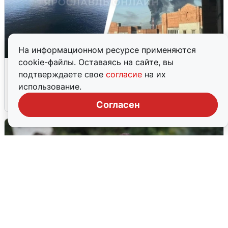
На информационном ресурсе применяются
cookie-файлы. Оставаясь на сайте, вы
Ночная атака БПЛА на Ярославль:
подтверждаете свое
согласие
на их
попадания и последствия
использование.
6 августа
0
Согласен