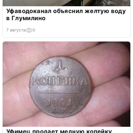
Уфаводоканал объяснил желтую воду
в Глумилино
7 августа
0
Уфимец продает медную копейку