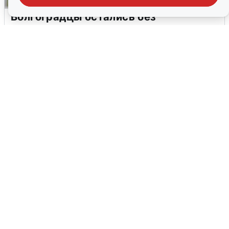
Волгоградцы остались без
мобильного интернета
6 августа
0
Сирены в Сочи: новая угроза БПЛА