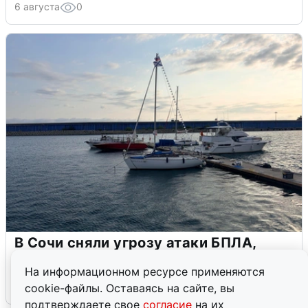
6 августа
0
В Сочи сняли угрозу атаки БПЛА,
аэропорт закрыт
На информационном ресурсе применяются
6 августа
0
cookie-файлы. Оставаясь на сайте, вы
подтверждаете свое
согласие
на их