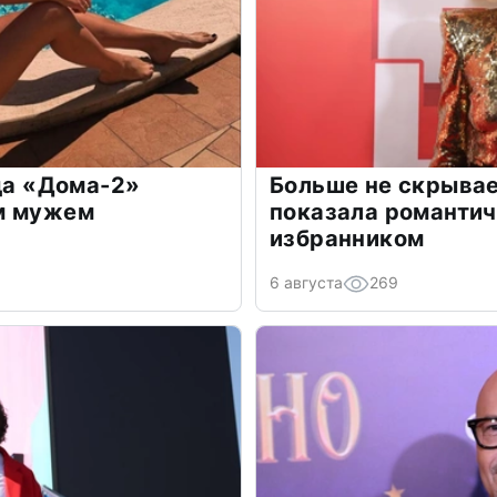
зда «Дома-2»
Больше не скрывае
м мужем
показала романти
избранником
6 августа
269