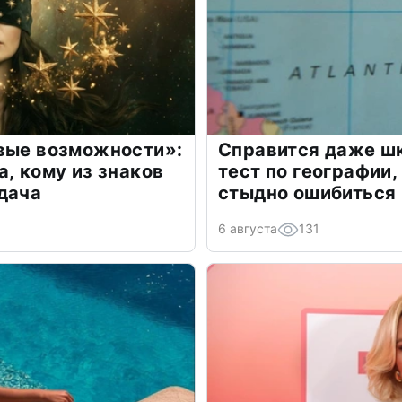
овые возможности»:
Справится даже шк
а, кому из знаков
тест по географии,
дача
стыдно ошибиться
6 августа
131