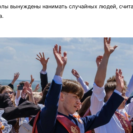
олы вынуждены нанимать случайных людей, счит
а.