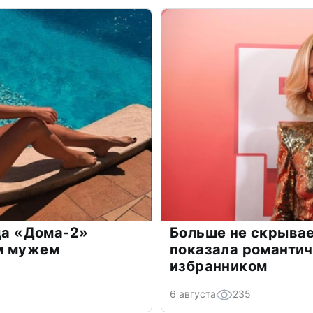
зда «Дома-2»
Больше не скрывае
м мужем
показала романти
избранником
6 августа
235