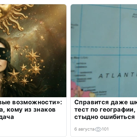
овые возможности»:
Справится даже шк
а, кому из знаков
тест по географии,
дача
стыдно ошибиться
6 августа
101