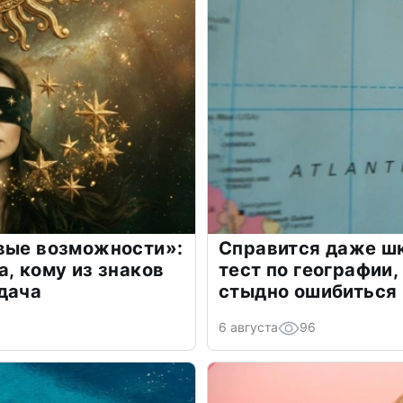
овые возможности»:
Справится даже шк
а, кому из знаков
тест по географии,
дача
стыдно ошибиться
6 августа
96