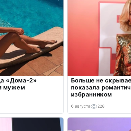
зда «Дома-2»
Больше не скрывае
м мужем
показала романти
избранником
6 августа
228