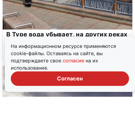
В Туре вода убывает, на других реках
области прибывает
На информационном ресурсе применяются
cookie-файлы. Оставаясь на сайте, вы
4 августа
0
подтверждаете свое
согласие
на их
использование.
Согласен