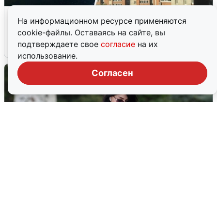
Ночная атака БПЛА на Ярославль:
На информационном ресурсе применяются
попадания и последствия
cookie-файлы. Оставаясь на сайте, вы
подтверждаете свое
согласие
на их
6 августа
0
использование.
Согласен
Волгоградцы остались без