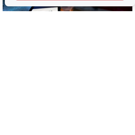
Ночью в Самарской области завыли
сирены
8 августа
0