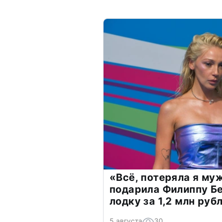
«Всё, потеряла я му
подарила Филиппу Б
лодку за 1,2 млн руб
5 августа
30