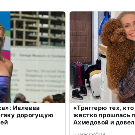
жа»: Ивлеева
«Триггерю тех, кто
егаку дорогущую
жестко прошлась п
лей
Ахмедовой и довел
5 августа
19