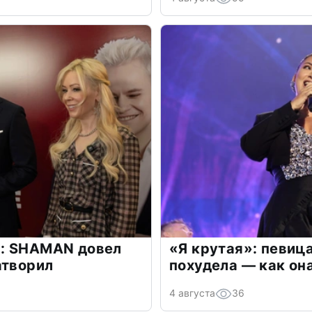
: SHAMAN довел
«Я крутая»: певиц
атворил
похудела — как он
4 августа
36