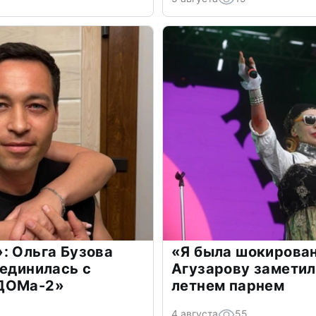
: Ольга Бузова
«Я была шокирова
оединилась с
Агузарову заметил
«ДОМа-2»
летнем парнем
4 августа
55