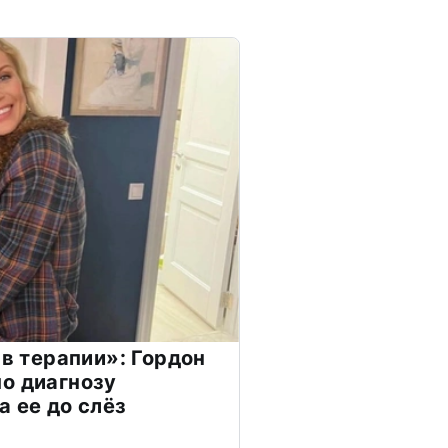
 в терапии»: Гордон
о диагнозу
а ее до слёз