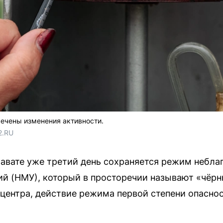
ечены изменения активности.
2.RU
лавате уже третий день сохраняется режим небла
й (НМУ), который в просторечии называют «чёрн
нтра, действие режима первой степени опасност