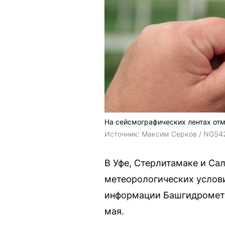
На сейсмографических лентах отм
Источник: 
Максим Серков / NGS4
В Уфе, Стерлитамаке и Са
метеорологических услови
информации Башгидрометце
мая.