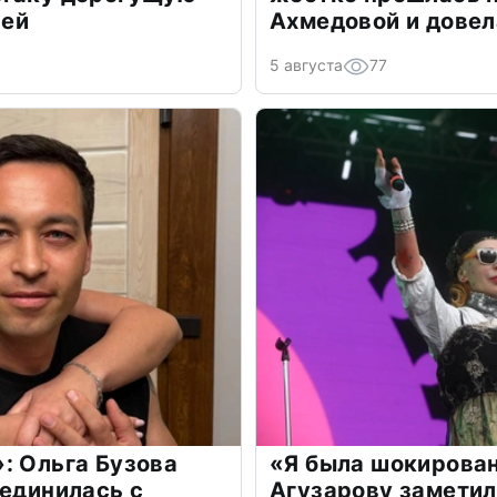
лей
Ахмедовой и довел
5 августа
77
: Ольга Бузова
«Я была шокирова
оединилась с
Агузарову заметил