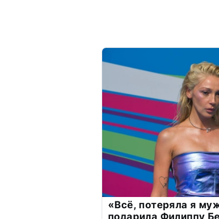
«Всё, потеряла я му
подарила Филиппу Б