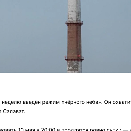
U
а неделю введён режим «чёрного неба». Он охва
и Салават.
овать 10 мая в 20:00 и продлятся ровно сутки — д