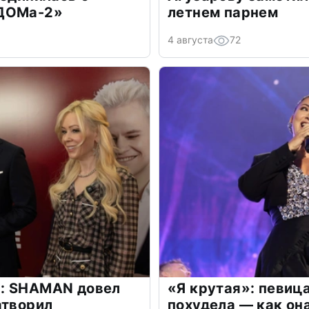
«ДОМа-2»
летнем парнем
4 августа
72
: SHAMAN довел
«Я крутая»: певиц
атворил
похудела — как он