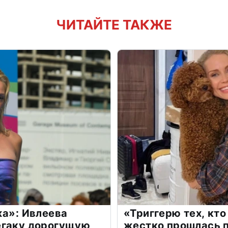
ЧИТАЙТЕ ТАКЖЕ
жа»: Ивлеева
«Триггерю тех, кто
егаку дорогущую
жестко прошлась п