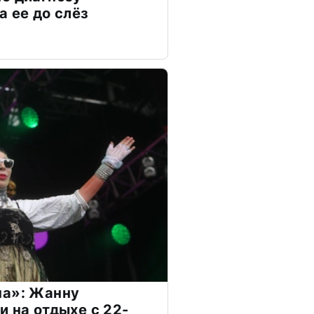
а ее до слёз
на»: Жанну
и на отдыхе с 22-