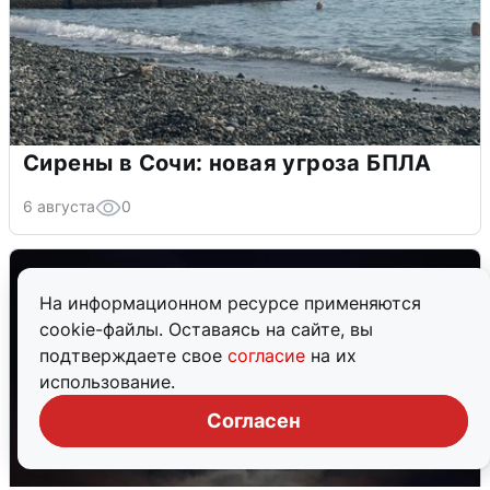
Сирены в Сочи: новая угроза БПЛА
6 августа
0
На информационном ресурсе применяются
cookie-файлы. Оставаясь на сайте, вы
подтверждаете свое
согласие
на их
использование.
Согласен