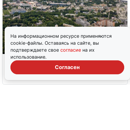
На информационном ресурсе применяются
cookie-файлы. Оставаясь на сайте, вы
подтверждаете свое
согласие
на их
использование.
Москвичи услышали грохот, похожий
на взрыв
Согласен
7 августа
0