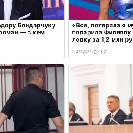
едору Бондарчуку
«Всё, потеряла я 
роман — с кем
подарила Филиппу
лодку за 1,2 млн р
5 августа
162