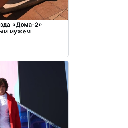
везда «Дома-2»
дым мужем