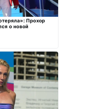
отеряла»: Прохор
ся о новой