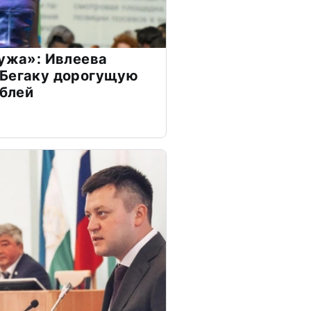
мужа»: Ивлеева
 Бегаку дорогущую
ублей