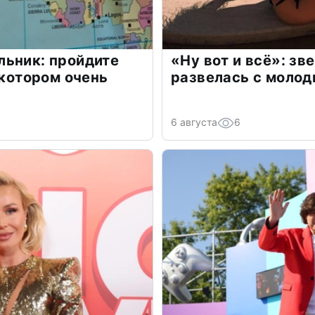
льник: пройдите
«Ну вот и всё»: з
 котором очень
развелась с моло
6 августа
6