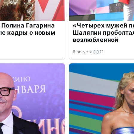
 Полина Гагарина
«Четырех мужей п
ые кадры с новым
Шаляпин проболтал
возлюбленной
6 августа
11