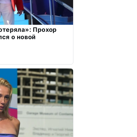
отеряла»: Прохор
ся о новой