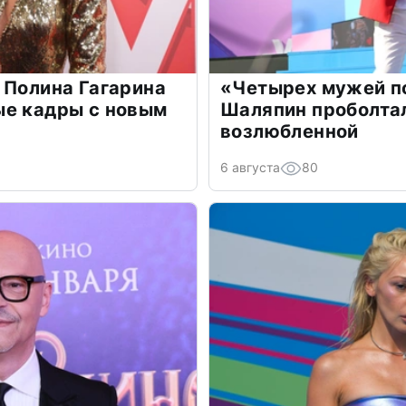
 Полина Гагарина
«Четырех мужей п
ые кадры с новым
Шаляпин проболтал
возлюбленной
6 августа
80