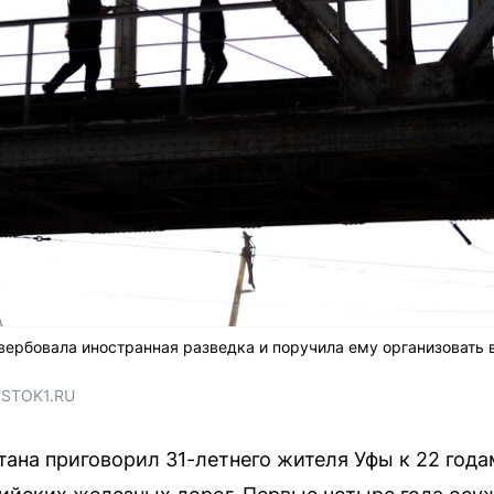
авербовала иностранная разведка и поручила ему организоват
OSTOK1.RU
ана приговорил 31-летнего жителя Уфы к 22 год