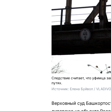
Следствие считает, что уфимца з
путях.
Источник: 
Елена Буйвол / VLADIV
Верховный суд Башкортост