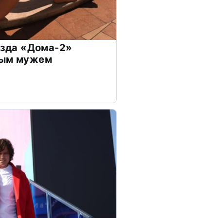
везда «Дома-2»
дым мужем