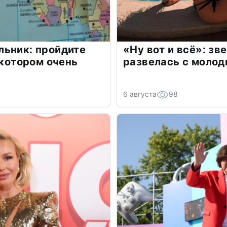
льник: пройдите
«Ну вот и всё»: з
 котором очень
развелась с моло
6 августа
98