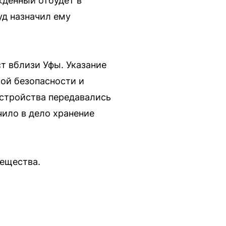
жденный отбудет в
уд назначил ему
т вблизи Уфы. Указание
ой безопасности и
стройства передавались
чило в дело хранение
вещества.