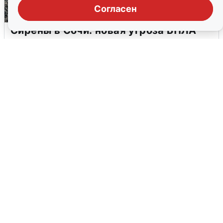
Согласен
Сирены в Сочи: новая угроза БПЛА
6 августа
0
В Воронеже прогремели взрывы