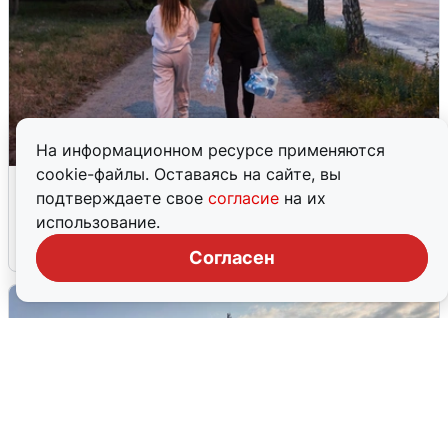
На информационном ресурсе применяются
cookie-файлы. Оставаясь на сайте, вы
Опубликована карта отключений
подтверждаете свое
согласие
на их
воды в Воронеже
использование.
6 августа
0
Согласен