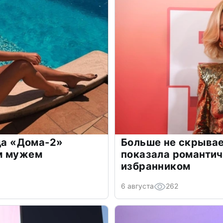
зда «Дома-2»
Больше не скрывае
м мужем
показала романти
избранником
6 августа
262