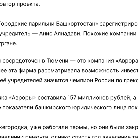
ратор проекта.
родские парильни Башкортостан» зарегистрирова
учредитель — Анис Алнадави. Похожие компании 
ргане.
и сосредоточен в Тюмени — это компания «Аврор
нее эта фирма рассматривала возможность инвест
её учредителей значится чемпион России по грек
чка «Авроры» составила 157 миллионов рублей, а
 показатели башкирского юридического лица пок
жегородка, уже работали термы, но они были закр
ведении ремонта, однако спустя год заведение та