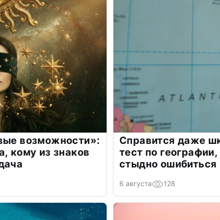
овые возможности»:
Справится даже шк
а, кому из знаков
тест по географии,
дача
стыдно ошибиться
6 августа
128