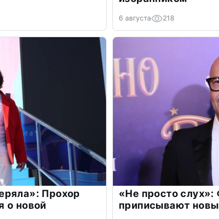
6 августа
218
еряла»: Прохор
«Не просто слух»:
 о новой
приписывают новы