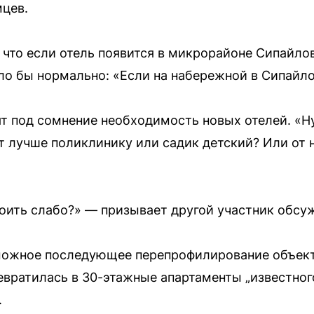
цев.
 что если отель появится в микрорайоне Сипайло
было бы нормально: «Если на набережной в Сипайло
т под сомнение необходимость новых отелей. «Ну 
ет лучше поликлинику или садик детский? Или от 
оить слабо?» — призывает другой участник обсу
можное последующее перепрофилирование объекта
ревратилась в 30-этажные апартаменты „известно
.