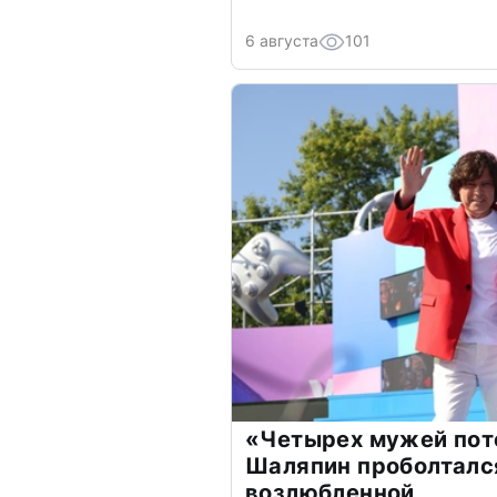
6 августа
101
«Четырех мужей пот
Шаляпин проболтался
возлюбленной