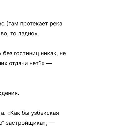
во (там протекает река
во, то ладно».
без гостиниц никак, не
них отдачи нет?» —
ждения.
. «Как бы узбекская
го“ застройщика», —