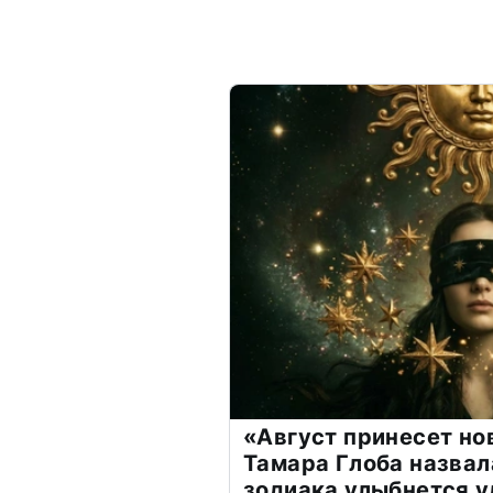
«Август принесет н
Тамара Глоба назвал
зодиака улыбнется у