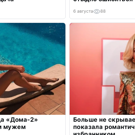
6 августа
88
зда «Дома-2»
Больше не скрывае
м мужем
показала романти
избранником