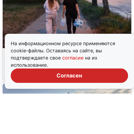
На информационном ресурсе применяются
cookie-файлы. Оставаясь на сайте, вы
Опубликована карта отключений
подтверждаете свое
согласие
на их
воды в Воронеже
использование.
6 августа
0
Согласен