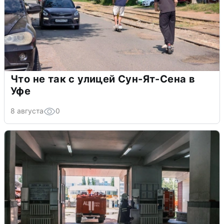
Что не так с улицей Сун-Ят-Сена в
Уфе
8 августа
0