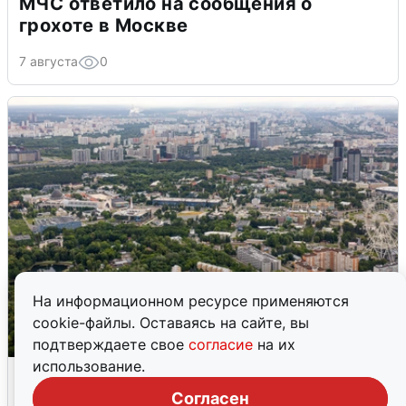
МЧС ответило на сообщения о
грохоте в Москве
7 августа
0
На информационном ресурсе применяются
cookie-файлы. Оставаясь на сайте, вы
подтверждаете свое
согласие
на их
использование.
Москвичи услышали грохот, похожий
на взрыв
Согласен