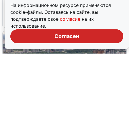
МЧС ответило на сообщения о
На информационном ресурсе применяются
грохоте в Москве
cookie-файлы. Оставаясь на сайте, вы
подтверждаете свое
согласие
на их
7 августа
0
использование.
Согласен
Москвичи услышали грохот, похожий
на взрыв